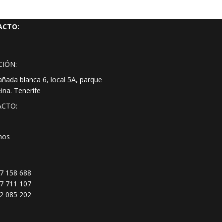
ACTO:
CIÓN:
añada blanca 6, local 5A, parque
eina. Tenerife
CTO:
nos
7 158 688
7 711 107
2 085 202