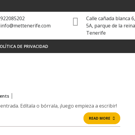
922085202
Calle cañada blanca 6,
info@mettenerife.com
5A, parque de la reina
Tenerife
OLÍTICA DE PRIVACIDAD
ents
ntrada. Edítala o bórrala, ¡luego empieza a escribir!
READ
READ MORE
MORE